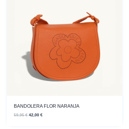
BANDOLERA FLOR NARANJA
El
El
59,95
€
42,00
€
precio
precio
original
actual