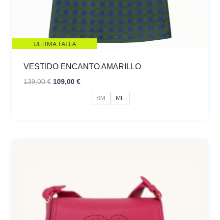
ULTIMA TALLA
VESTIDO ENCANTO AMARILLO
El
El
139,00
€
109,00
€
precio
precio
SM
ML
original
actual
era:
es:
139,00 €.
109,00 €.