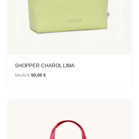
SHOPPER CHAROL LIMA
El
El
58,00
€
50,00
€
precio
precio
original
actual
era:
es:
58,00 €.
50,00 €.