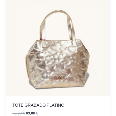
TOTE GRABADO PLATINO
El
El
75,00
€
69,00
€