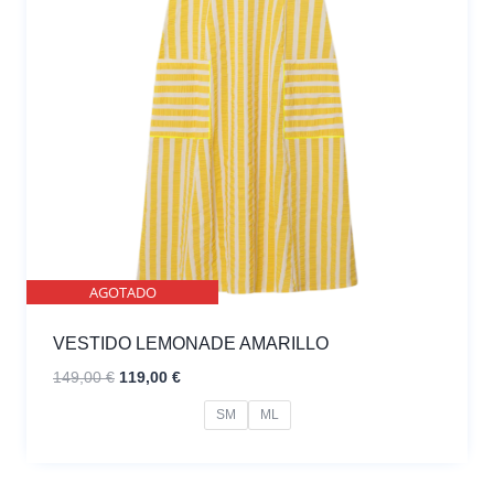
AGOTADO
VESTIDO LEMONADE AMARILLO
El
El
149,00
€
119,00
€
precio
precio
SM
ML
original
actual
era:
es:
149,00 €.
119,00 €.