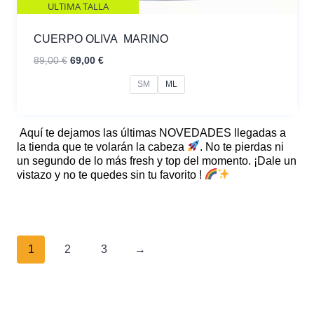
ULTIMA TALLA
CUERPO OLIVA MARINO
El
El
89,00
€
69,00
€
precio
precio
SM
ML
original
actual
era:
es:
89,00 €.
69,00 €.
Aquí te dejamos las últimas NOVEDADES llegadas a
la tienda que te volarán la cabeza
. No te pierdas ni
un segundo de lo más fresh y top del momento. ¡Dale un
vistazo y no te quedes sin tu favorito !
OBRA DE AUTOR
1
2
3
→