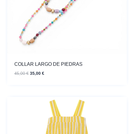
COLLAR LARGO DE PIEDRAS
El
El
45,00
€
35,00
€
precio
precio
original
actual
era:
es:
45,00 €.
35,00 €.