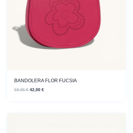
BANDOLERA FLOR FUCSIA
El
El
59,95
€
42,00
€
precio
precio
original
actual
era:
es:
59,95 €.
42,00 €.