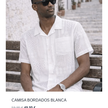
CAMISA BORDADOS BLANCA
El
El
59,95
€
49,95
€