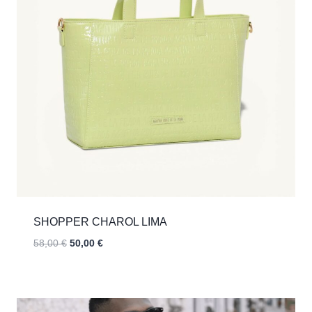
SHOPPER CHAROL LIMA
El
El
58,00
€
50,00
€
precio
precio
original
actual
era:
es:
58,00 €.
50,00 €.