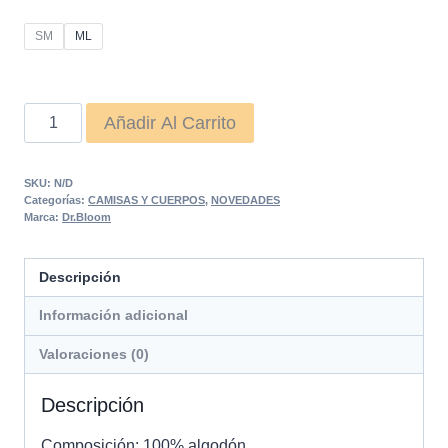
SM
ML
CUERPO
Añadir Al Carrito
OLIVA
MARINO
SKU:
N/D
cantidad
Categorías:
CAMISAS Y CUERPOS
,
NOVEDADES
Marca:
Dr.Bloom
Descripción
Información adicional
Valoraciones (0)
Descripción
Composición: 100% algodón