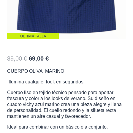
ULTIMA TALLA
CUERPO OLIVA MARINO
El
El
89,00
€
69,00
€
precio
precio
CUERPO OLIVA MARINO
original
actual
era:
es:
¡Ilumina cualquier look en segundos!
89,00 €.
69,00 €.
Cuerpo liso en tejido técnico pensado para aportar
frescura y color a los looks de verano. Su diseño en
cuadro vichy azul marino crea una pieza alegre y llena
de personalidad. El cuello redondo y la silueta recta
mantienen un aire casual y favorecedor.
Ideal para combinar con un básico o a conjunto.