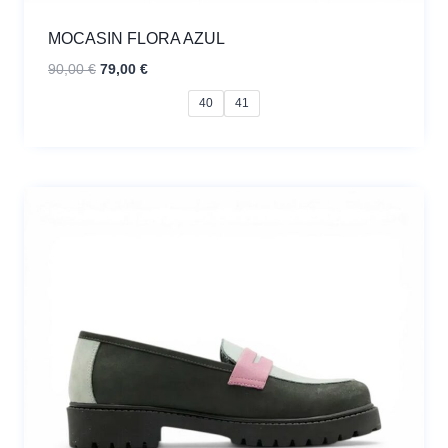
MOCASIN FLORA AZUL
El
El
90,00
€
79,00
€
precio
precio
40
41
original
actual
era:
es:
90,00 €.
79,00 €.