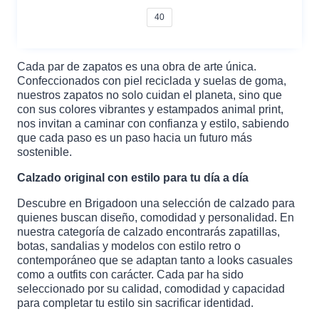
precio
precio
40
original
actual
era:
es:
90,00 €.
79,00 €.
Cada par de zapatos es una obra de arte única.
Confeccionados con piel reciclada y suelas de goma,
nuestros zapatos no solo cuidan el planeta, sino que
con sus colores vibrantes y estampados animal print,
nos invitan a caminar con confianza y estilo, sabiendo
que cada paso es un paso hacia un futuro más
sostenible.
Calzado original con estilo para tu día a día
Descubre en Brigadoon una selección de calzado para
quienes buscan diseño, comodidad y personalidad. En
nuestra categoría de calzado encontrarás zapatillas,
botas, sandalias y modelos con estilo retro o
contemporáneo que se adaptan tanto a looks casuales
como a outfits con carácter. Cada par ha sido
seleccionado por su calidad, comodidad y capacidad
para completar tu estilo sin sacrificar identidad.