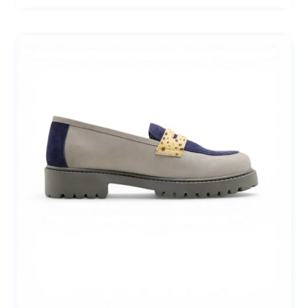
60,00 €
hasta
67,00 €