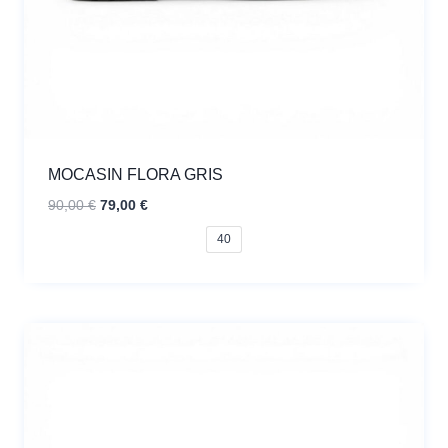
MOCASIN FLORA GRIS
El
El
90,00
€
79,00
€
precio
precio
40
original
actual
era:
es:
90,00 €.
79,00 €.