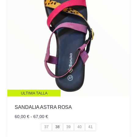
ULTIMA TALLA
SANDALIA ASTRA ROSA
Rango
60,00
€
-
67,00
€
de
37
38
39
40
41
precios:
desde