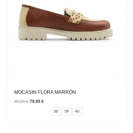
MOCASIN FLORA MARRÓN
El
El
90,00
€
79,00
€
precio
precio
38
39
40
original
actual
era:
es:
90,00 €.
79,00 €.