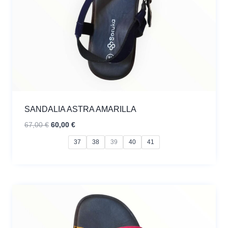
SANDALIA ASTRA AMARILLA
El
El
67,00
€
60,00
€
precio
precio
37
38
39
40
41
original
actual
era:
es:
67,00 €.
60,00 €.