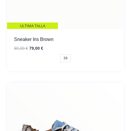
ULTIMA TALLA
Sneaker Iris Brown
El
El
90,00
€
79,00
€
precio
precio
39
original
actual
era:
es:
90,00 €.
79,00 €.