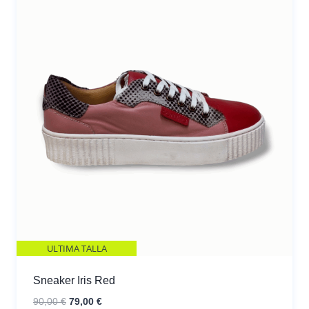
ULTIMA TALLA
Sneaker Iris Red
El
El
90,00
€
79,00
€