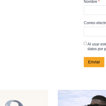
Nombre
*
Correo elect
Al usar es
datos por 