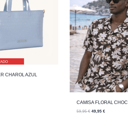
TADO
R CHAROL AZUL
CAMISA FLORAL CHO
El
El
59,95
€
49,95
€
precio
precio
original
actual