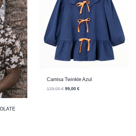
Camisa Twinkle Azul
El
El
129,00
€
99,00
€
precio
precio
original
actual
era:
es:
COLATE
129,00 €.
99,00 €.