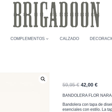
COMPLEMENTOS
CALZADO
DECORACI
BANDOLERA
El
El
59,95
€
42,00
€
precio
precio
BANDOLERA FLOR NARA
original
actual
era:
es:
Bandolera con tapa de diseño
esenciales con estilo. La t
59,95 €.
42,00 