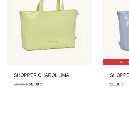
AGO
SHOPPER CHAROL LIMA
SHOPPE
El
El
58,00
€
50,00
€
58,00
€
precio
precio
original
actual
era:
es:
58,00 €.
50,00 €.