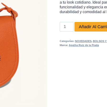
a tu look cotidiano. Ideal p
funcionalidad y elegancia e
durabilidad y comodidad al l
BANDOLERA
Añadir Al Carri
FLOR
NARANJA
Categorías:
NOVEDADES
,
BOLSOS Y
cantidad
Marca:
Agatha Ruiz de la Prada