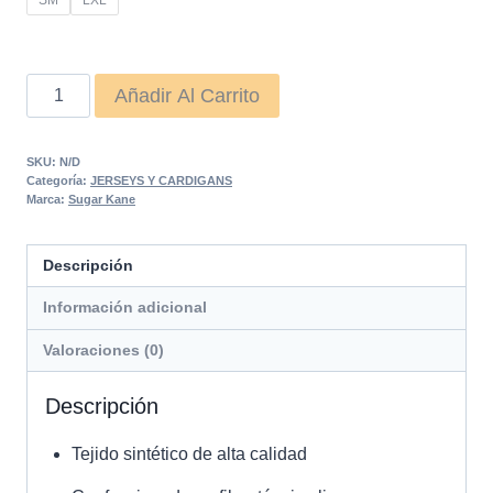
Cardigan
Añadir Al Carrito
Leia
Fucsia
SKU:
N/D
cantidad
Categoría:
JERSEYS Y CARDIGANS
Marca:
Sugar Kane
Descripción
Información adicional
Valoraciones (0)
Descripción
Tejido sintético de alta calidad