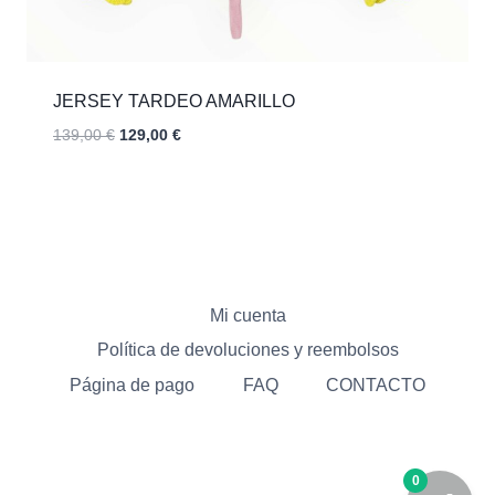
JERSEY TARDEO AMARILLO
El
El
139,00
€
129,00
€
precio
precio
original
actual
era:
es:
139,00 €.
129,00 €.
Mi cuenta
Política de devoluciones y reembolsos
Página de pago
FAQ
CONTACTO
0