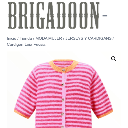
Saltar
al
contenido
Inicio
/
Tienda
/
MODA MUJER
/
JERSEYS Y CARDIGANS
/
Cardigan Leia Fucsia