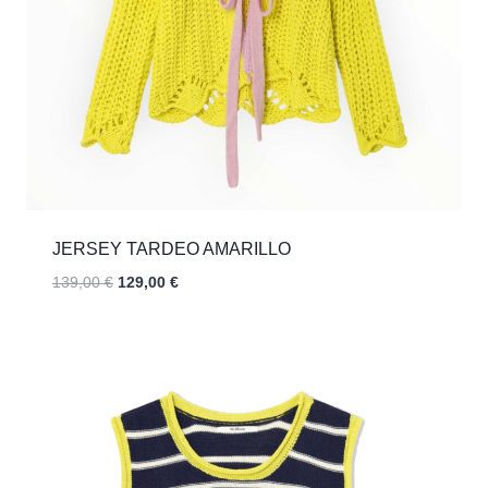
JERSEY TARDEO AMARILLO
El
El
139,00
€
129,00
€
precio
precio
original
actual
era:
es:
139,00 €.
129,00 €.