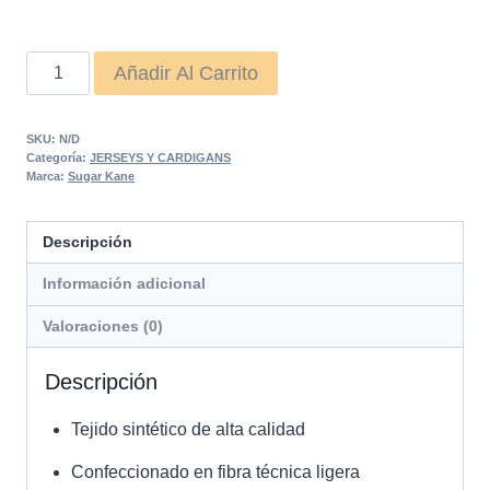
Cardigan
Añadir Al Carrito
Leia
Naranja
SKU:
N/D
cantidad
Categoría:
JERSEYS Y CARDIGANS
Marca:
Sugar Kane
Descripción
Información adicional
Valoraciones (0)
Descripción
Tejido sintético de alta calidad
Confeccionado en fibra técnica ligera