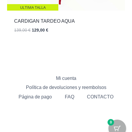
ULTIMA TALLA
CARDIGAN TARDEO AQUA
El
El
139,00
€
129,00
€
precio
precio
original
actual
era:
es:
139,00 €.
129,00 €.
Mi cuenta
Política de devoluciones y reembolsos
Página de pago
FAQ
CONTACTO
0