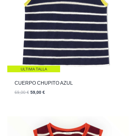
ULTIMA TALLA
CUERPO CHUPITO AZUL
El
El
69,00
€
59,00
€
precio
precio
original
actual
era:
es:
69,00 €.
59,00 €.