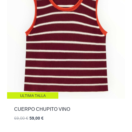
ULTIMA TALLA
CUERPO CHUPITO VINO
El
El
69,00
€
59,00
€
precio
precio
original
actual