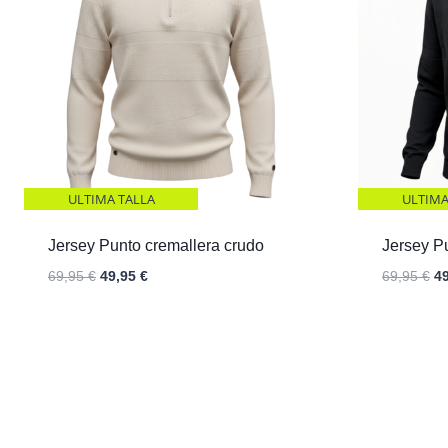
ULTIMA TALLA
ULTIMA
Jersey Punto cremallera crudo
Jersey P
El
El
El
69,95
€
49,95
€
69,95
€
4
precio
precio
pr
original
actual
or
era:
es:
er
69,95 €.
49,95 €.
69