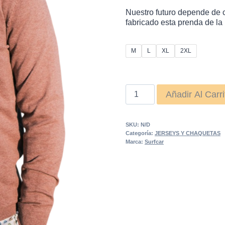
Nuestro futuro depende de 
fabricado esta prenda de la
M
L
XL
2XL
jersey
Añadir Al Carri
pico
teja
SKU:
N/D
cantidad
Categoría:
JERSEYS Y CHAQUETAS
Marca:
Surfcar