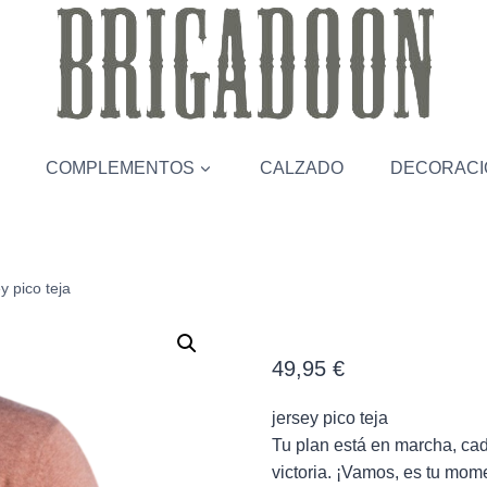
COMPLEMENTOS
CALZADO
DECORACI
y pico teja
jersey pico te
49,95
€
jersey pico teja
Tu plan está en marcha, cad
victoria. ¡Vamos, es tu mome