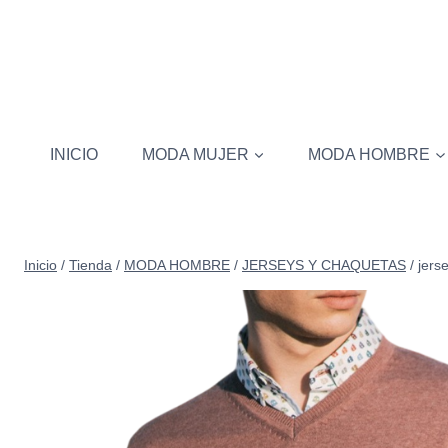
Saltar
al
contenido
INICIO
MODA MUJER
MODA HOMBRE
Inicio
/
Tienda
/
MODA HOMBRE
/
JERSEYS Y CHAQUETAS
/
jerse