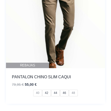
REBAJAS
PANTALON CHINO SLIM CAQUI
El
El
79,95
€
55,00
€
precio
precio
40
42
44
46
48
original
actual
era:
es:
79,95 €.
55,00 €.