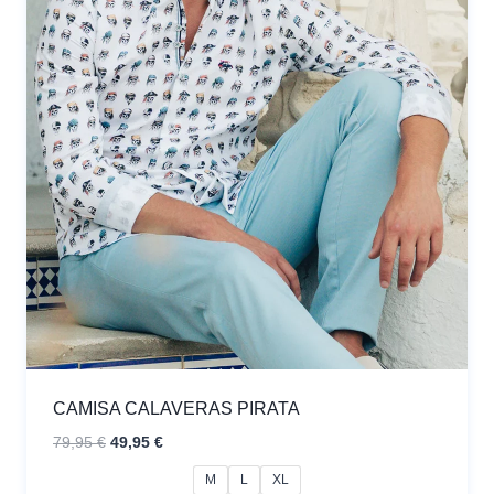
CAMISA CALAVERAS PIRATA
El
El
79,95
€
49,95
€
precio
precio
M
L
XL
original
actual