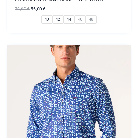
El
El
79,95
€
55,00
€
precio
precio
40
42
44
46
48
original
actual
era:
es:
79,95 €.
55,00 €.