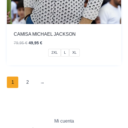
CAMISA MICHAEL JACKSON
El
El
79,95
€
49,95
€
precio
precio
2XL
L
XL
original
actual
era:
es:
79,95 €.
49,95 €.
1
2
→
Mi cuenta