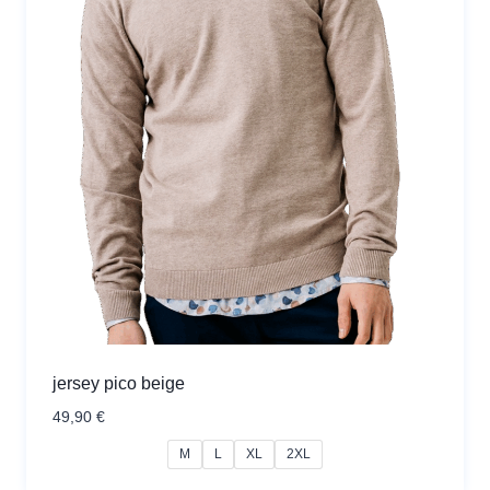
jersey pico beige
49,90
€
M
L
XL
2XL