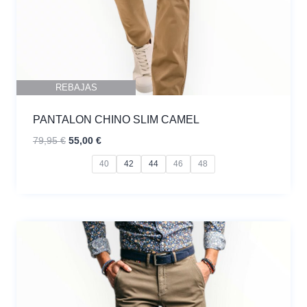
REBAJAS
PANTALON CHINO SLIM CAMEL
El
El
79,95
€
55,00
€
precio
precio
40
42
44
46
48
original
actual
era:
es:
79,95 €.
55,00 €.