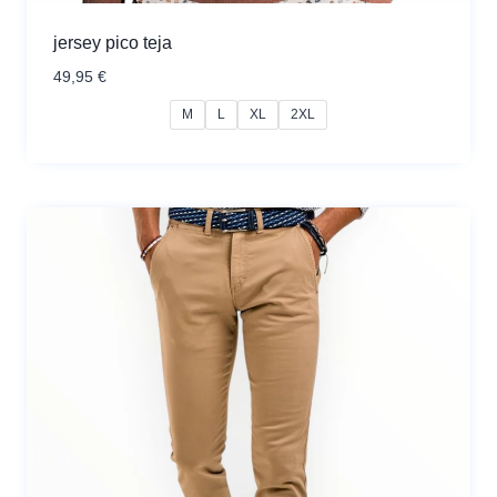
jersey pico teja
49,95
€
M
L
XL
2XL