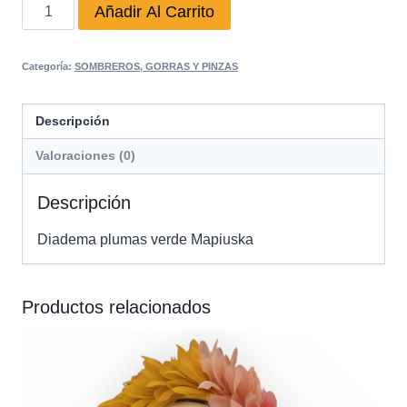
Diadema
Añadir Al Carrito
plumas
verde
Categoría:
SOMBREROS, GORRAS Y PINZAS
Mapiuska
cantidad
Descripción
Valoraciones (0)
Descripción
Diadema plumas verde Mapiuska
Productos relacionados