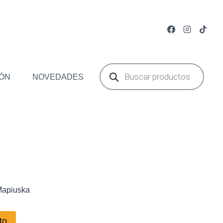
Búsqueda
de
ÓN
NOVEDADES
productos
mas mostaza Mapiuska
Mapiuska
to