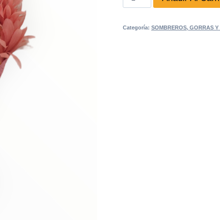
plumas
mostaza
Categoría:
SOMBREROS, GORRAS Y 
Mapiuska
cantidad