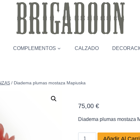
COMPLEMENTOS
CALZADO
DECORACI
NZAS
/
Diadema plumas mostaza Mapiuska
Diadema plu
75,00
€
Diadema plumas mostaza 
Diadema
Añadir Al Carri