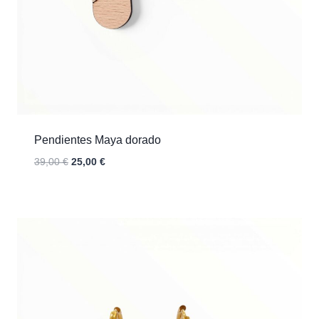
Pendientes Maya dorado
El
El
39,00
€
25,00
€
precio
precio
original
actual
era:
es:
39,00 €.
25,00 €.