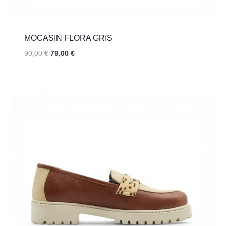
MOCASIN FLORA GRIS
El
El
90,00
€
79,00
€
precio
precio
original
actual
era:
es:
90,00 €.
79,00 €.