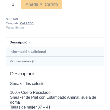
Sneaker
Añadir Al Carrito
Iris
celeste
SKU:
N/D
cantidad
Categoría:
CALZADO
Marca:
Soruka
Descripción
Información adicional
Valoraciones (0)
Descripción
Sneaker Iris celeste
100% Cuero Reciclado
Sneaker de Piel con Estampado Animal, suela de
goma
Tallas de mujer 37 – 41