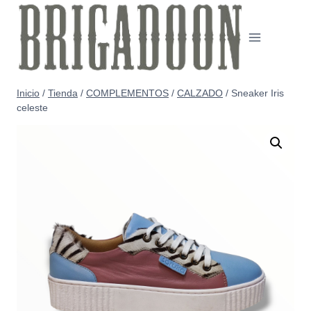
Saltar
al
contenido
Inicio
/
Tienda
/
COMPLEMENTOS
/
CALZADO
/
Sneaker Iris
celeste