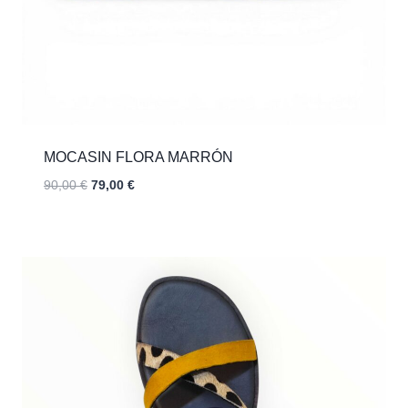
MOCASIN FLORA MARRÓN
El
El
90,00
€
79,00
€
precio
precio
original
actual
era:
es:
90,00 €.
79,00 €.