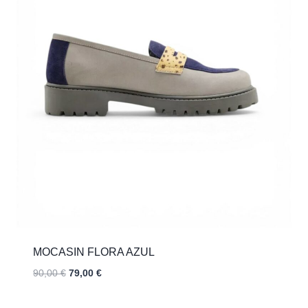
MOCASIN FLORA AZUL
El
El
90,00
€
79,00
€
precio
precio
original
actual