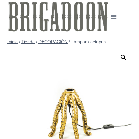
Saltar
al
contenido
Inicio
/
Tienda
/
DECORACIÓN
/
Lámpara octopus