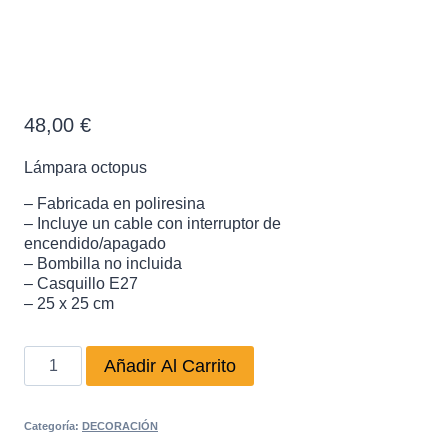
Lámpara octopus
48,00
€
Lámpara octopus
– Fabricada en poliresina
– Incluye un cable con interruptor de
encendido/apagado
– Bombilla no incluida
– Casquillo E27
– 25 x 25 cm
Lámpara
Añadir Al Carrito
octopus
cantidad
Categoría:
DECORACIÓN