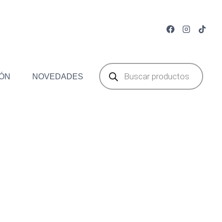
Búsqueda
de
ÓN
NOVEDADES
productos
cuadros gris
€.