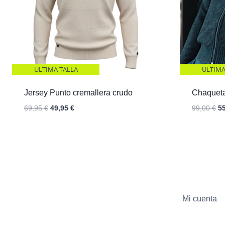
ULTIMA TALLA
ULTIMA
Jersey Punto cremallera crudo
Chaquet
El
El
El
69,95
€
49,95
€
99,00
€
5
precio
precio
pr
original
actual
or
era:
es:
er
69,95 €.
49,95 €.
99
Mi cuenta