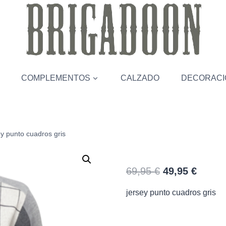
COMPLEMENTOS
CALZADO
DECORACI
ey punto cuadros gris
jersey punto 
El
El
69,95
€
49,95
€
precio
precio
jersey punto cuadros gris
original
actual
era:
es:
69,95 €.
49,95 