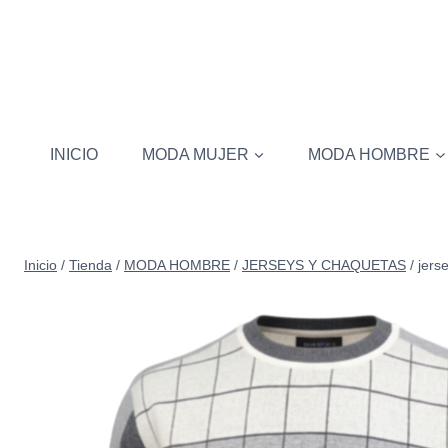
Saltar
al
contenido
INICIO
MODA MUJER
MODA HOMBRE
Inicio
/
Tienda
/
MODA HOMBRE
/
JERSEYS Y CHAQUETAS
/
jers