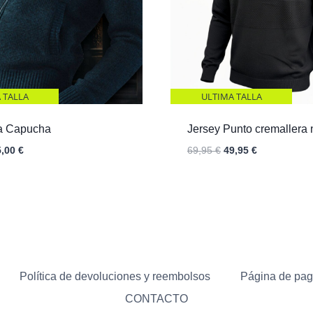
 TALLA
ULTIMA TALLA
a Capucha
Jersey Punto cremallera 
El
El
El
5,00
€
69,95
€
49,95
€
ecio
precio
precio
precio
iginal
actual
original
actual
a:
es:
era:
es:
,00 €.
55,00 €.
69,95 €.
49,95 €.
Política de devoluciones y reembolsos
Página de pa
CONTACTO