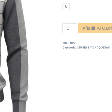
L
jersey
Añadir Al Carri
punto
cuadros
SKU:
N/D
gris
Categoría:
JERSEYS Y CHAQUETAS
cantidad