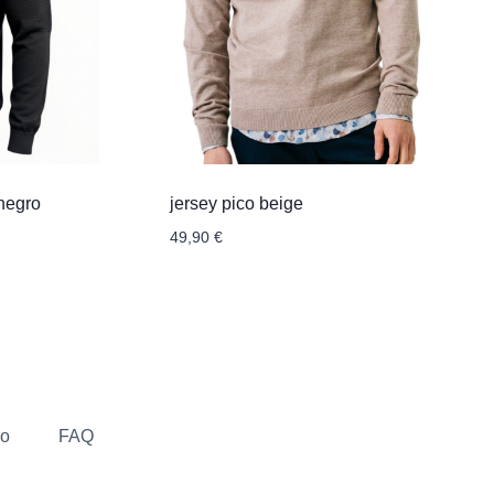
negro
jersey pico beige
49,90
€
go
FAQ