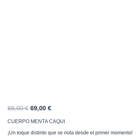
CUERPO MENTA CAQUI
El
El
89,00
€
69,00
€
precio
precio
CUERPO MENTA CAQUI
original
actual
era:
es:
¡Un toque distinto que se nota desde el primer momento!