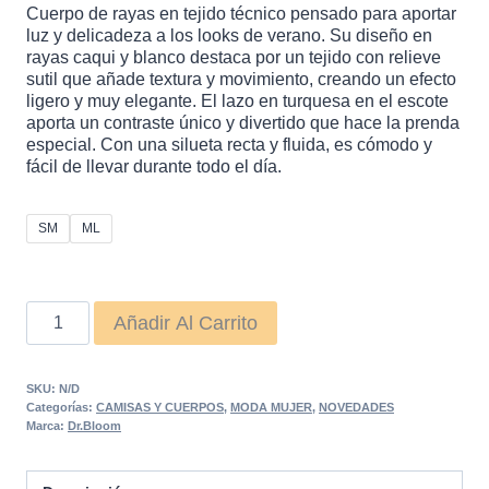
89,00 €.
69,00 €.
Cuerpo de rayas en tejido técnico pensado para aportar
luz y delicadeza a los looks de verano. Su diseño en
rayas caqui y blanco destaca por un tejido con relieve
sutil que añade textura y movimiento, creando un efecto
ligero y muy elegante. El lazo en turquesa en el escote
aporta un contraste único y divertido que hace la prenda
especial. Con una silueta recta y fluida, es cómodo y
fácil de llevar durante todo el día.
SM
ML
CUERPO
Añadir Al Carrito
MENTA
CAQUI
SKU:
N/D
cantidad
Categorías:
CAMISAS Y CUERPOS
,
MODA MUJER
,
NOVEDADES
Marca:
Dr.Bloom