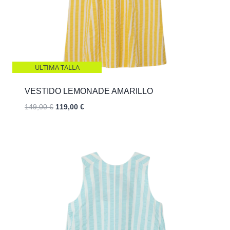
ULTIMA TALLA
VESTIDO LEMONADE AMARILLO
El
El
149,00
€
119,00
€
precio
precio
original
actual
era:
es:
149,00 €.
119,00 €.