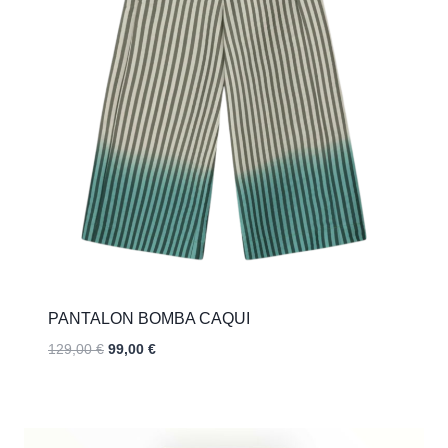
PANTALON BOMBA CAQUI
El
El
129,00
€
99,00
€
precio
precio
original
actual
era:
es:
129,00 €.
99,00 €.