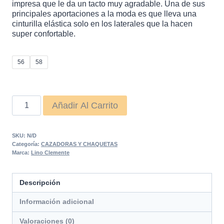
impresa que le da un tacto muy agradable. Una de sus
120,00 €.
99,00 €.
principales aportaciones a la moda es que lleva una
cinturilla elástica solo en los laterales que la hacen
super confortable.
56
58
Cazadora
Añadir Al Carrito
Huelva
cantidad
SKU:
N/D
Categoría:
CAZADORAS Y CHAQUETAS
Marca:
Lino Clemente
Descripción
Información adicional
Valoraciones (0)