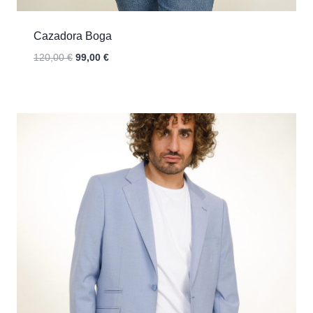
Cazadora Boga
El
El
120,00
€
99,00
€
precio
precio
original
actual
era:
es:
120,00 €.
99,00 €.