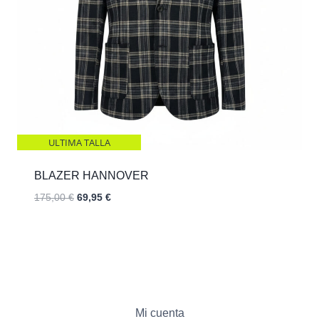
ULTIMA TALLA
BLAZER HANNOVER
El
El
175,00
€
69,95
€
precio
precio
original
actual
era:
es:
175,00 €.
69,95 €.
Mi cuenta