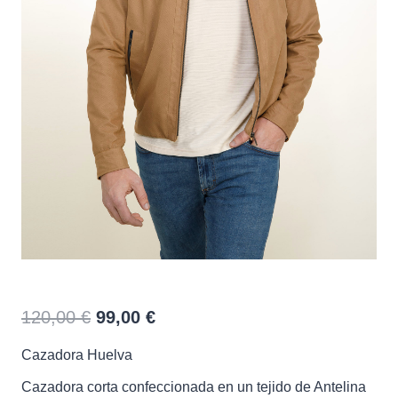
Cazadora Huelva
El
El
120,00
€
99,00
€
precio
precio
Cazadora Huelva
original
actual
era:
es:
Cazadora corta confeccionada en un tejido de Antelina