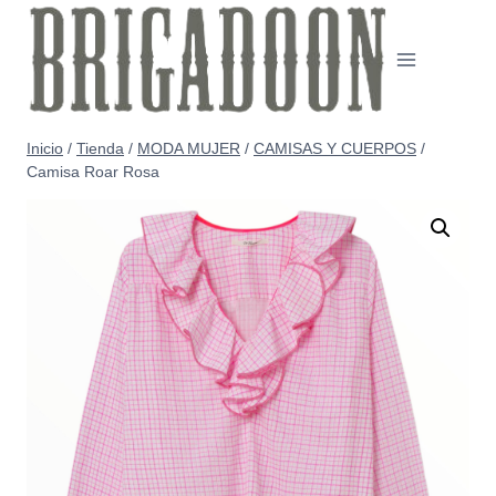
Saltar
al
contenido
Inicio
/
Tienda
/
MODA MUJER
/
CAMISAS Y CUERPOS
/
Camisa Roar Rosa