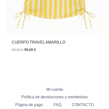
CUERPO TRAVEL AMARILLO
El
El
69,00
€
59,00
€
precio
precio
original
actual
era:
es:
69,00 €.
59,00 €.
Mi cuenta
Política de devoluciones y reembolsos
Página de pago
FAQ
CONTACTO