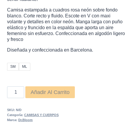
119,00 €.
99,00 €.
Camisa estampada a cuadros rosa neón sobre fondo
blanco. Corte recto y fluido. Escote en V con maxi
volante y detalles en color neón. Manga larga con puño
elástico y fruncido en la espalda que aporta un aire
femenino sin esfuerzo. Confeccionada en algodón ligero
y fresco
Diseñada y confeccionada en Barcelona.
SM
ML
Camisa
Añadir Al Carrito
Roar
Rosa
SKU:
N/D
cantidad
Categoría:
CAMISAS Y CUERPOS
Marca:
Dr.Bloom