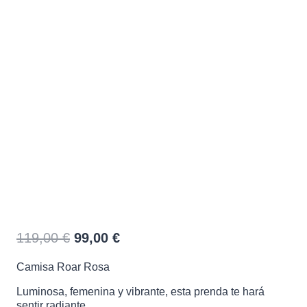
Camisa Roar Rosa
El
El
119,00
€
99,00
€
precio
precio
Camisa Roar Rosa
original
actual
era:
es:
Luminosa, femenina y vibrante, esta prenda te hará
sentir radiante.