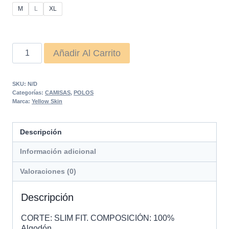
M
L
XL
CAMISA
Añadir Al Carrito
POLO
CHICAS
SKU:
N/D
cantidad
Categorías:
CAMISAS
,
POLOS
Marca:
Yellow Skin
Descripción
Información adicional
Valoraciones (0)
Descripción
CORTE: SLIM FIT. COMPOSICIÓN: 100%
Algodón.