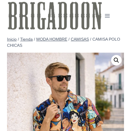
Saltar
al
contenido
Inicio
/
Tienda
/
MODA HOMBRE
/
CAMISAS
/
CAMISA POLO
CHICAS