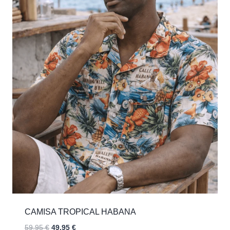
CAMISA TROPICAL HABANA
El
El
59,95
€
49,95
€