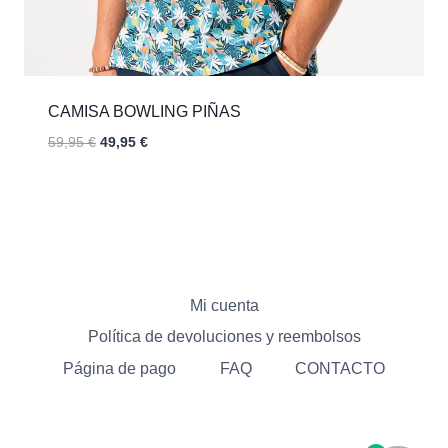
CAMISA BOWLING PIÑAS
El
El
59,95
€
49,95
€
precio
precio
original
actual
era:
es:
59,95 €.
49,95 €.
Mi cuenta
Política de devoluciones y reembolsos
Página de pago
FAQ
CONTACTO