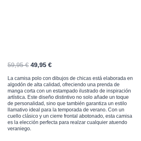
CAMISA POLO CHICAS
El
El
59,95
€
49,95
€
precio
precio
La camisa polo con dibujos de chicas está elaborada en
original
actual
algodón de alta calidad, ofreciendo una prenda de
era:
es:
manga corta con un estampado ilustrado de inspiración
59,95 €.
49,95 €.
artística. Este diseño distintivo no solo añade un toque
de personalidad, sino que también garantiza un estilo
llamativo ideal para la temporada de verano. Con un
cuello clásico y un cierre frontal abotonado, esta camisa
es la elección perfecta para realzar cualquier atuendo
veraniego.