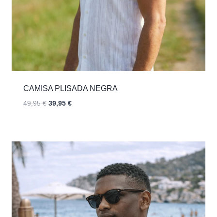
CAMISA PLISADA NEGRA
El
El
49,95
€
39,95
€
precio
precio
original
actual
era:
es:
49,95 €.
39,95 €.