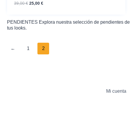
El
El
39,00
€
25,00
€
precio
precio
original
actual
era:
es:
PENDIENTES Explora nuestra selección de pendientes de dis
39,00 €.
25,00 €.
tus looks.
←
1
2
Mi cuenta